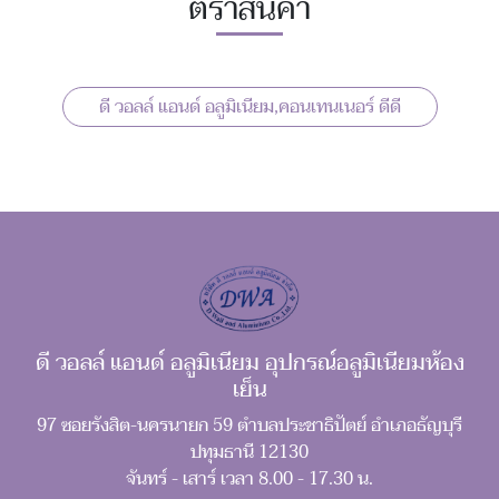
ตราสินค้า
ดี วอลล์ แอนด์ อลูมิเนียม,คอนเทนเนอร์ ดีดี
ดี วอลล์ แอนด์ อลูมิเนียม อุปกรณ์อลูมิเนียมห้อง
เย็น
97 ซอยรังสิต-นครนายก 59 ตำบลประชาธิปัตย์ อำเภอธัญบุรี
ปทุมธานี 12130
จันทร์ - เสาร์ เวลา 8.00 - 17.30 น.