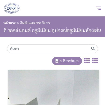
หน้าแรก
»
สินค้าและการบริการ
ดี วอลล์ แอนด์ อลูมิเนียม อุปกรณ์อลูมิเนียมห้องเย็น
e-Brochure