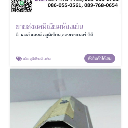
ขายส่งอลูมิเนียมห้องเย็น
ดี วอลล์ แอนด์ อลูมิเนียม,คอนเทนเนอร์ ดีดี
สั่งสินค้าได้เลย
ผลิตอลูมิเนียมห้องเย็น