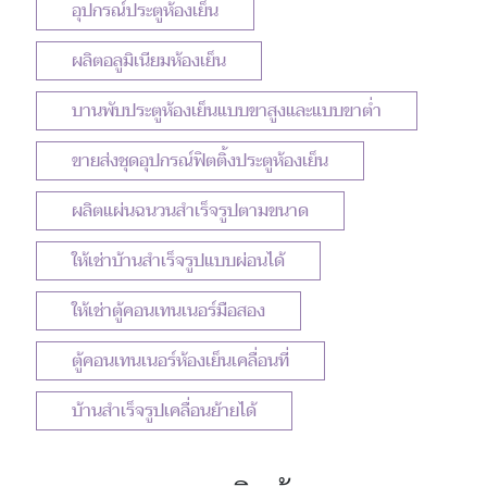
อุปกรณ์ประตูห้องเย็น
ผลิตอลูมิเนียมห้องเย็น
บานพับประตูห้องเย็นแบบขาสูงและแบบขาต่ำ
ขายส่งชุดอุปกรณ์ฟิตติ้งประตูห้องเย็น
ผลิตแผ่นฉนวนสำเร็จรูปตามขนาด
ให้เช่าบ้านสำเร็จรูปแบบผ่อนได้
ให้เช่าตู้คอนเทนเนอร์มือสอง
ตู้คอนเทนเนอร์ห้องเย็นเคลื่อนที่
บ้านสำเร็จรูปเคลื่อนย้ายได้