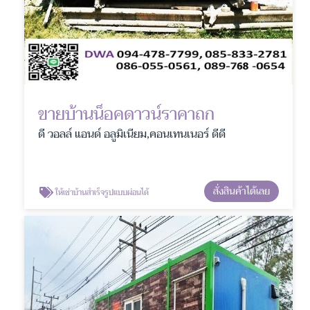
ขายบ้านน็อคดาวน์ราคาถูก
ดี วอลล์ แอนด์ อลูมิเนียม,คอนเทนเนอร์ ดีดี
สั่งสินค้าได้เลย
ให้เช่าบ้านสำเร็จรูปแบบผ่อนได้