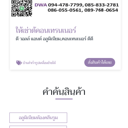
ให้เช่าตู้คอนเทรนเนอร์
ดี วอลล์ แอนด์ อลูมิเนียม,คอนเทนเนอร์ ดีดี
สั่งสินค้าได้เลย
บ้านสำเร็จรูปเคลื่อนย้ายได้
คำค้นสินค้า
อลูมิเนียมห้องคลีนรูม