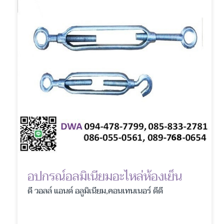
อุปกรณ์อลูมิเนียมอะไหล่ห้องเย็น
ดี วอลล์ แอนด์ อลูมิเนียม,คอนเทนเนอร์ ดีดี